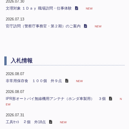
2026.07.30
文理対象 １Ｄａｙ 職場訪問・仕事体験
NEW
2026.07.13
官庁訪問（警察庁事務官・第２期）のご案内
NEW
入札情報
2026.08.07
非常用保存食 １００個 外９点
NEW
2026.08.07
IPR形オートバイ無線機用アンテナ（ホンダ車製用） ３個
N
EW
2026.07.31
工具ｾｯﾄ ２個 外18点
NEW