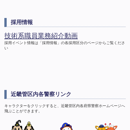
2026.07.31
19インチラック用パネル １個 外53点
NEW
採用情報
2026.07.31
京都府警察本部外８か所通信機器撤去等工事
NEW
技術系職員業務紹介動画
2026.07.30
採用イベント情報は「採用情報」の各採用区分のページからご覧くださ
脱落防止用コード 300個
い
NEW
2026.07.24
生田警察署通信機器撤去等工事
NEW
近畿管区内各警察リンク
キャラクターをクリックすると、近畿管区内各府県警察ホームページへ
飛ぶことができます。